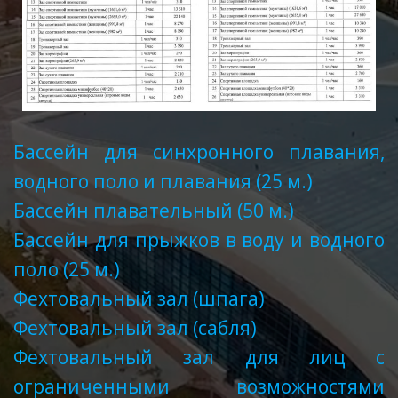
Бассейн для синхронного плавания,
водного поло и плавания (25 м.)
Бассейн плавательный (50 м.)
Бассейн для прыжков в воду и водного
поло (25 м.)
Фехтовальный зал (шпага)
Фехтовальный зал (сабля)
Фехтовальный зал для лиц с
ограниченными возможностями