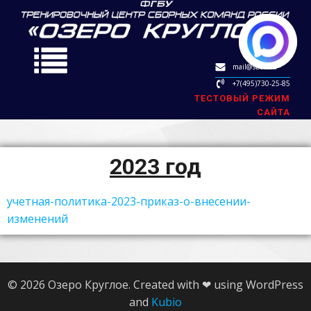
mail@sbok.ru
+7(495)730-25-85
ТЕСТОВЫЙ РЕЖИМ
САЙТА
2023 год
учетная-политика-2023-приказ-о-внесении-
изменений
© 2026 Озеро Круглое. Created with ❤ using WordPress
and
Kubio